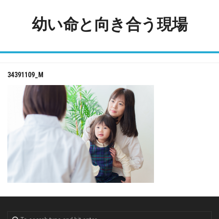
Skip
to
幼い命と向き合う現場
content
34391109_M