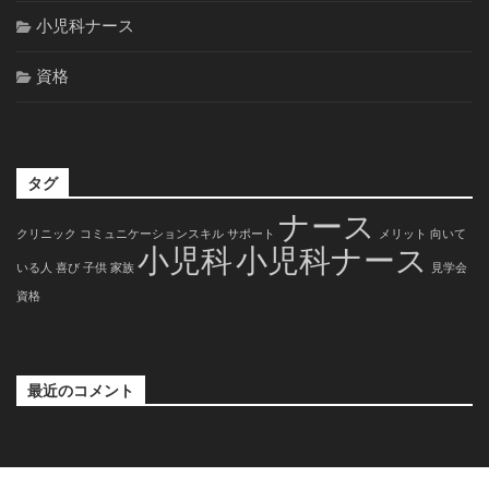
小児科ナース
資格
タグ
ナース
クリニック
コミュニケーションスキル
サポート
メリット
向いて
小児科
小児科ナース
いる人
喜び
子供
家族
見学会
資格
最近のコメント